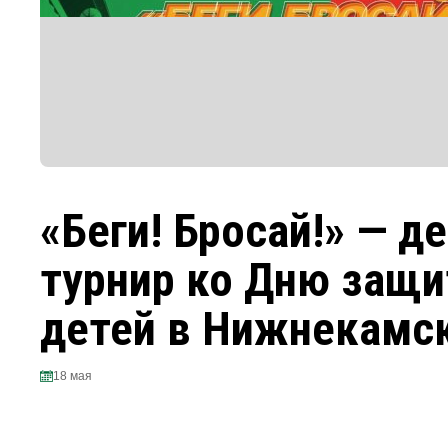
«Беги! Бросай!» — д
турнир ко Дню защ
детей в Нижнекамск
18 мая